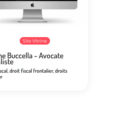
Site Vitrine
ne Buccella - Avocate
liste
scal, droit fiscal frontalier, droits
ur