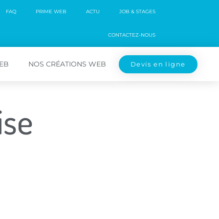
FAQ
PRIME WEB
ACTU
JOB & STAGES
CONTACTEZ-NOUS
WEB
NOS CRÉATIONS WEB
Devis en ligne
ise