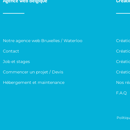
Agence web Belgique
Créati
Notre agence web Bruxelles / Waterloo
Créati
Contact
Créatio
Job et stages
Créatio
Commencer un projet / Devis
Créati
Hébergement et maintenance
Nos ré
F.A.Q
Politiqu