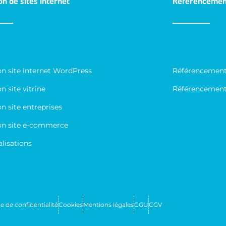
on de sites internet
Référencemen
on site internet WordPress
Référencement
n site vitrine
Référencement
n site entreprises
on site e-commerce
alisations
e de confidentialité
Cookies
Mentions légales
CGU
CGV