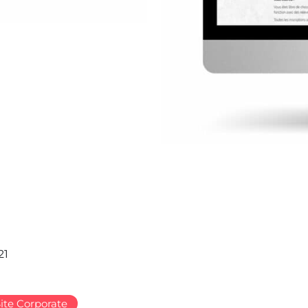
21
ite Corporate