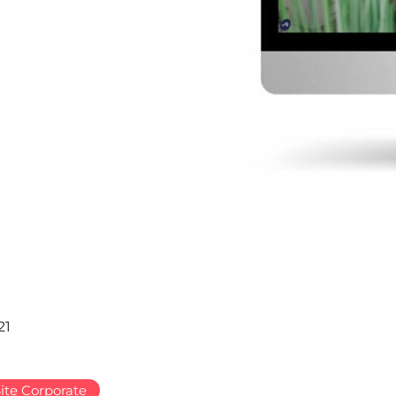
21
ite Corporate